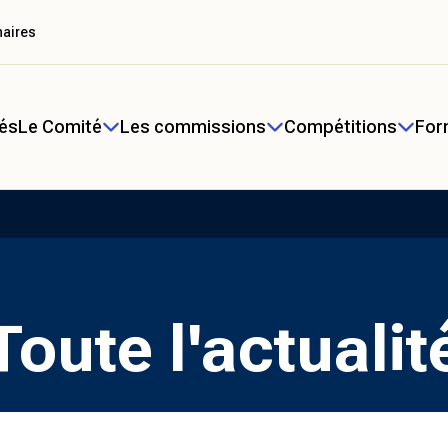
naires
tés
Le Comité
Les commissions
Compétitions
For
Toute l'actualit