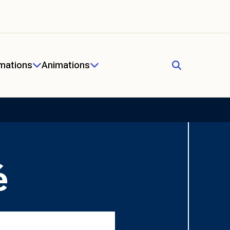
mations
Animations
é