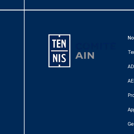
No
Te
A
AE
Pr
Ap
Ge